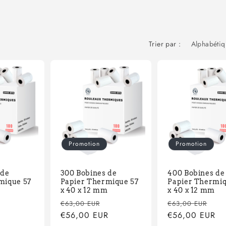
Trier par :
Promotion
Promotion
 de
300 Bobines de
400 Bobines de
mique 57
Papier Thermique 57
Papier Thermiq
m
x 40 x 12 mm
x 40 x 12 mm
Prix
Prix
Prix
Prix
Pri
€63,00 EUR
€63,00 EUR
R
promotionnel
habituel
€56,00 EUR
promotionnel
habituel
€56,00 EUR
pro