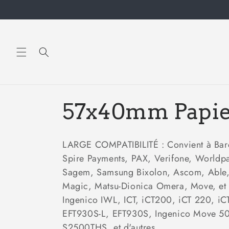
et
passer
au
contenu
C
57x40mm Papie
o
LARGE COMPATIBILITÉ : Convient à Barcl
Spire Payments, PAX, Verifone, Worldpa
l
Sagem, Samsung Bixolon, Ascom, Able, 
Magic, Matsu-Dionica Omera, Move, et l
l
Ingenico IWL, ICT, iCT200, iCT 220, 
EFT930S-L, EFT930S, Ingenico Move 50
e
S2500THS, et d'autres.