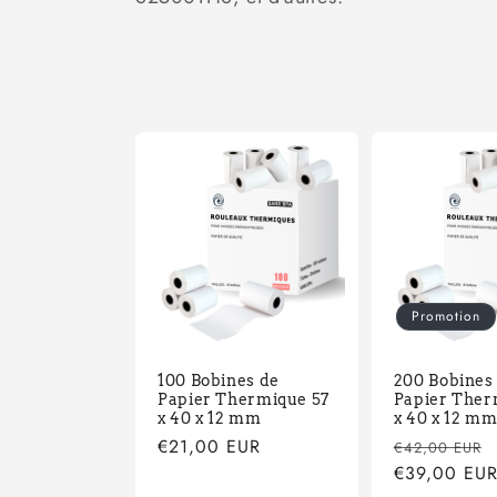
c
t
i
o
n
Promotion
:
100 Bobines de
200 Bobines
Papier Thermique 57
Papier Ther
x 40 x 12 mm
x 40 x 12 m
Prix
€21,00 EUR
Prix
€42,00 EUR
habituel
habituel
€39,00 EU