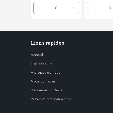
Réduire
Augmenter
Réduire
la
la
la
quantité
quantité
quantité
de
de
de
Default
Default
Default
Title
Title
Title
Liens rapides
Acceuil
Nos produits
A propos de nous
Nous contacter
Demander un devis
Retour et remboursement