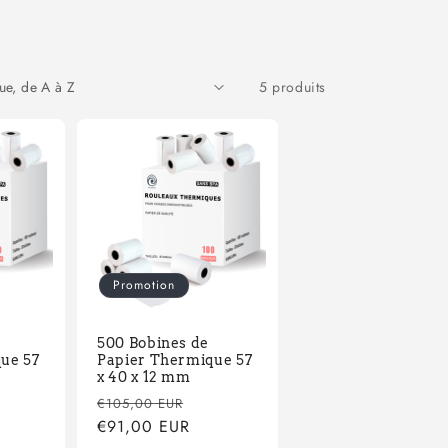
5 produits
Promotion
500 Bobines de
ue 57
Papier Thermique 57
x 40 x 12 mm
x
Prix
Prix
€105,00 EUR
motionnel
habituel
€91,00 EUR
promotionnel